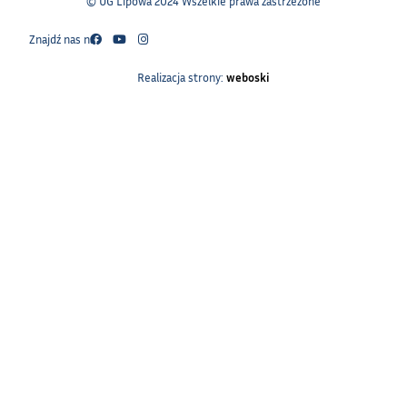
© UG Lipowa 2024 Wszelkie prawa zastrzeżone
Znajdź nas na:
Realizacja strony:
weboski