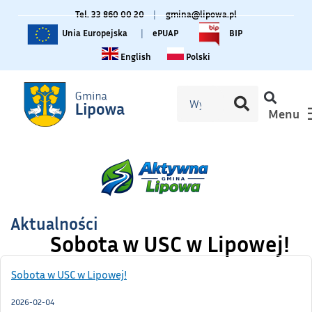
Tel. 33 860 00 20
|
gmina@lipowa.pl
Unia Europejska
|
ePUAP
BIP
Change language to English
Zmiana języka na polski
English
Polski
Menu
Aktualności
Sobota w USC w Lipowej!
Sobota w USC w Lipowej!
2026-02-04