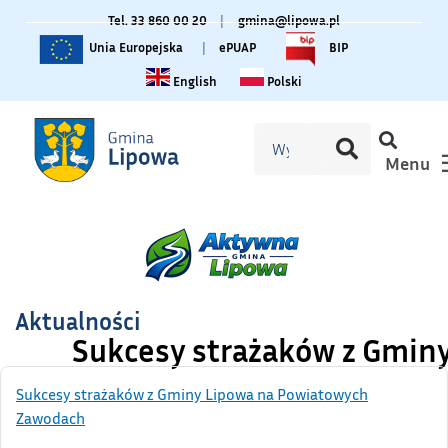
Tel. 33 860 00 20
|
gmina@lipowa.pl
Unia Europejska
|
ePUAP
BIP
Change language to English
Zmiana języka na polski
English
Polski
Menu
Aktualności
Sukcesy strażaków z Gmin
Sukcesy strażaków z Gminy Lipowa na Powiatowych
Zawodach