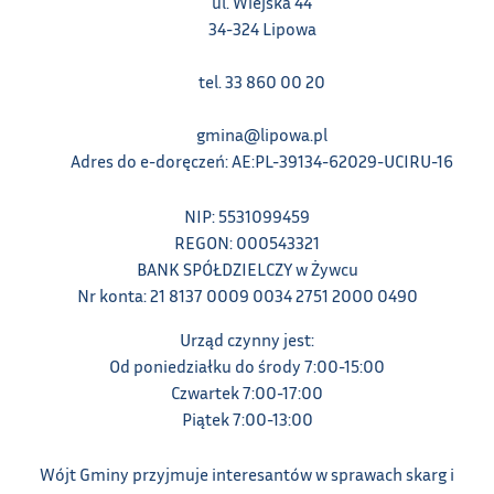
ul. Wiejska 44
34-324 Lipowa
tel. 33 860 00 20
gmina@lipowa.pl
Adres do e-doręczeń: AE:PL-39134-62029-UCIRU-16
NIP: 5531099459
REGON: 000543321
BANK SPÓŁDZIELCZY w Żywcu
Nr konta: 21 8137 0009 0034 2751 2000 0490
Urząd czynny jest:
Od poniedziałku do środy 7:00-15:00
Czwartek 7:00-17:00
Piątek 7:00-13:00
Wójt Gminy przyjmuje interesantów w sprawach skarg i