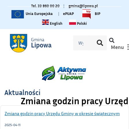
Tel. 33 860 00 20
|
gmina@lipowa.pl
Unia Europejska
|
ePUAP
BIP
Change language to English
Zmiana języka na polski
English
Polski
Menu
Aktualności
Zmiana godzin pracy Urzę
Zmiana godzin pracy Urzędu Gminy w okresie świątecznym
2025-04-11