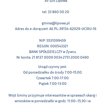
34-324 Lipowa
tel. 33 860 00 20
gmina@lipowa.pl
Adres do e-doręczeń: AE:PL-39134-62029-UCIRU-16
NIP: 5531099459
REGON: 000543321
BANK SPÓŁDZIELCZY w Żywcu
Nr konta: 21 8137 0009 0034 2751 2000 0490
Urząd czynny jest:
Od poniedziałku do środy 7:00-15:00
Czwartek 7:00-17:00
Piątek 7:00-13:00
Wójt Gminy przyjmuje interesantów w sprawach skarg i
wniosków w poniedziałki w godz. 11:00‒15:30 i w