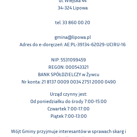
ul. Wiejska 44
34-324 Lipowa
tel. 33 860 00 20
gmina@lipowa.pl
Adres do e-doręczeń: AE:PL-39134-62029-UCIRU-16
NIP: 5531099459
REGON: 000543321
BANK SPÓŁDZIELCZY w Żywcu
Nr konta: 21 8137 0009 0034 2751 2000 0490
Urząd czynny jest:
Od poniedziałku do środy 7:00-15:00
Czwartek 7:00-17:00
Piątek 7:00-13:00
Wójt Gminy przyjmuje interesantów w sprawach skarg i