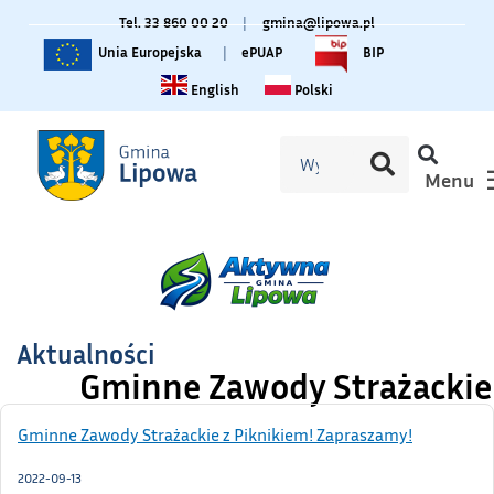
Tel. 33 860 00 20
|
gmina@lipowa.pl
Unia Europejska
|
ePUAP
BIP
Change language to English
Zmiana języka na polski
English
Polski
Menu
Aktualności
Gminne Zawody Strażackie 
Gminne Zawody Strażackie z Piknikiem! Zapraszamy!
2022-09-13