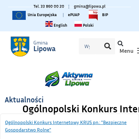
Tel. 33 860 00 20
|
gmina@lipowa.pl
Unia Europejska
|
ePUAP
BIP
Change language to English
Zmiana języka na polski
English
Polski
Menu
Aktualności
Ogólnopolski Konkurs Inte
Ogólnopolski Konkurs Internetowy KRUS pn.: "Bezpieczne
Gospodarstwo Rolne"