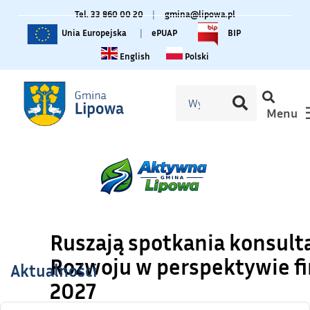
Tel. 33 860 00 20
|
gmina@lipowa.pl
Unia Europejska
|
ePUAP
BIP
Change language to English
Zmiana języka na polski
English
Polski
Menu
Ruszają spotkania konsult
Rozwoju w perspektywie fi
Aktualności
2027