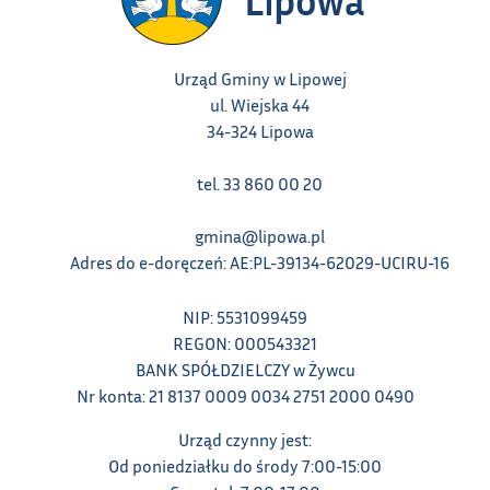
Urząd Gminy w Lipowej
ul. Wiejska 44
34-324 Lipowa
tel. 33 860 00 20
gmina@lipowa.pl
Adres do e-doręczeń: AE:PL-39134-62029-UCIRU-16
NIP: 5531099459
REGON: 000543321
BANK SPÓŁDZIELCZY w Żywcu
Nr konta: 21 8137 0009 0034 2751 2000 0490
Urząd czynny jest:
Od poniedziałku do środy 7:00-15:00