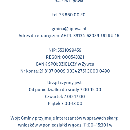
34-324 Lipowa
tel. 33 860 00 20
gmina@lipowa.pl
Adres do e-doręczeń: AE:PL-39134-62029-UCIRU-16
NIP: 5531099459
REGON: 000543321
BANK SPÓŁDZIELCZY w Żywcu
Nr konta: 21 8137 0009 0034 2751 2000 0490
Urząd czynny jest:
Od poniedziałku do środy 7:00-15:00
Czwartek 7:00-17:00
Piątek 7:00-13:00
Wójt Gminy przyjmuje interesantów w sprawach skarg i
wniosków w poniedziałki w godz. 11:00‒15:30 i w