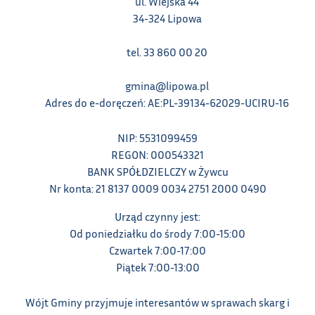
ul. Wiejska 44
34-324 Lipowa
tel. 33 860 00 20
gmina@lipowa.pl
Adres do e-doręczeń: AE:PL-39134-62029-UCIRU-16
NIP: 5531099459
REGON: 000543321
BANK SPÓŁDZIELCZY w Żywcu
Nr konta: 21 8137 0009 0034 2751 2000 0490
Urząd czynny jest:
Od poniedziałku do środy 7:00-15:00
Czwartek 7:00-17:00
Piątek 7:00-13:00
Wójt Gminy przyjmuje interesantów w sprawach skarg i