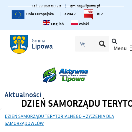
Tel. 33 860 00 20
|
gmina@lipowa.pl
Unia Europejska
|
ePUAP
BIP
Change language to English
Zmiana języka na polski
English
Polski
Menu
Aktualności
DZIEŃ SAMORZĄDU TERYT
DZIEŃ SAMORZĄDU TERYTORIALNEGO – ŻYCZENIA DLA
SAMORZĄDOWCÓW